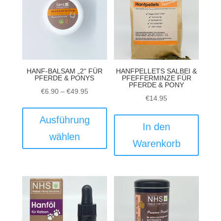
HANF-BALSAM „2“ FÜR
HANFPELLETS SALBEI &
PFERDE & PONYS
PFEFFERMINZE FÜR
PFERDE & PONY
Preisspanne:
€
6.90
–
€
49.95
€
14.95
€6.90
Dieses
bis
Produkt
Ausführung
In den
€49.95
weist
wählen
mehrere
Warenkorb
Varianten
auf.
Die
Optionen
können
auf