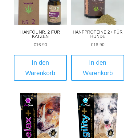
der
Produktseite
gewählt
werden
HANFÖL NR. 2 FÜR
HANFPROTEINE 2+ FÜR
KATZEN
HUNDE
€
16.90
€
16.90
In den
In den
Warenkorb
Warenkorb